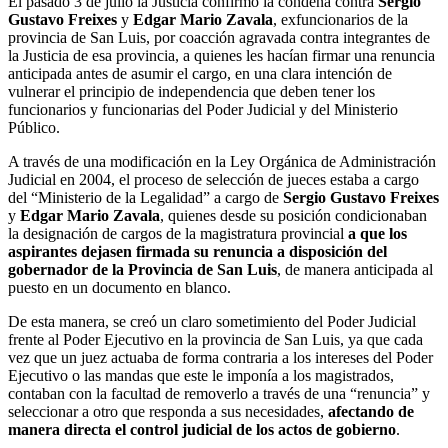
El pasado 3 de julio la Justicia confirmó la condena contra
Sergio
Gustavo Freixes
y
Edgar Mario Zavala
, exfuncionarios de la
provincia de San Luis, por coacción agravada contra integrantes de
la Justicia de esa provincia, a quienes les hacían firmar una renuncia
anticipada antes de asumir el cargo, en una clara intención de
vulnerar el principio de independencia que deben tener los
funcionarios y funcionarias del Poder Judicial y del Ministerio
Público.
A través de una modificación en la Ley Orgánica de Administración
Judicial en 2004, el proceso de selección de jueces estaba a cargo
del “Ministerio de la Legalidad” a cargo de
Sergio Gustavo Freixes
y
Edgar Mario Zavala
, quienes desde su posición condicionaban
la designación de cargos de la magistratura provincial
a que los
aspirantes dejasen firmada su renuncia a disposición del
gobernador de la Provincia de San Luis
, de manera anticipada al
puesto en un documento en blanco.
De esta manera, se creó un claro sometimiento del Poder Judicial
frente al Poder Ejecutivo en la provincia de San Luis, ya que cada
vez que un juez actuaba de forma contraria a los intereses del Poder
Ejecutivo o las mandas que este le imponía a los magistrados,
contaban con la facultad de removerlo a través de una “renuncia” y
seleccionar a otro que responda a sus necesidades,
afectando de
manera directa el control judicial de los actos de gobierno
.