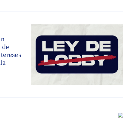
ón
o de
tereses
la