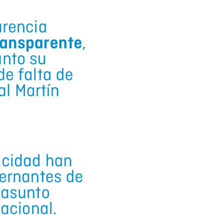
arencia
ransparente
,
unto su
e falta de
al Martín
acidad han
bernantes de
 asunto
acional.