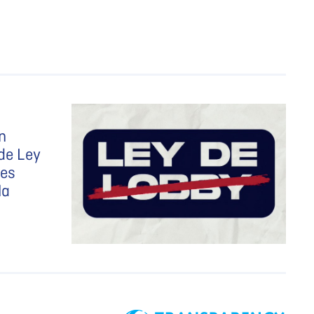
n
 de Ley
ses
la