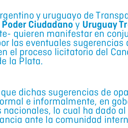
argentino y uruguayo de Transp
–
Poder Ciudadano
y
Uruguay T
e- quieren manifestar en conj
or las eventuales sugerencias d
n el proceso licitatorio del Can
de la Plata.
 que dichas sugerencias de op
 formal e informalmente, en go
nacionales, lo cual ha dado al
vancia ante la comunidad intern