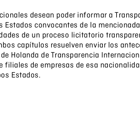
cionales desean poder informar a Transp
os Estados convocantes de la mencionada 
ades de un proceso licitatorio transparen
bos capítulos resuelven enviar los ante
o de Holanda de Transparencia Internacio
 filiales de empresas de esa nacionalid
bos Estados.
 clave: Dragado del Canal Mart
ency International Uruguay