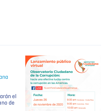
dana
arán el
ano de