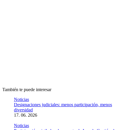
Palabras clave: índice de percepción de
Corrupción Ranking elaborado por
Transparencia Internacional y difundido
por Poder Ciudadano.
Transparencia Internacional
publicó los
resultados del Índice de Percepción de
Corrupción, que ubica a 174 países en un
ranking de acuerdo a cómo son percibidos
en relación a la corrupción en el sector
público.
También te puede interesar
Noticias
Designaciones judiciales: menos participación, menos
diversidad
17. 06. 2026
Noticias