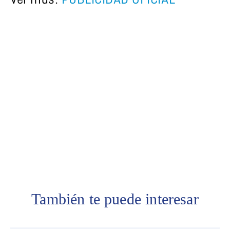
Ver más:
PUBLICIDAD OFICIAL
Palabras clave: Informe sobre
Publicidad Oficial en la
Argentina. Ponemos a disposición un
informe elaborado por Martín Becerra
en base a datos obtenidos por Poder
Ciudadano
También te puede interesar