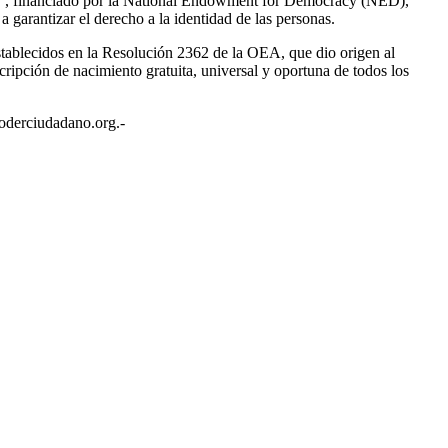
na”, financiado por la National Endowment for Democracy (NED),
 garantizar el derecho a la identidad de las personas.
 establecidos en la Resolución 2362 de la OEA, que dio origen al
ripción de nacimiento gratuita, universal y oportuna de todos los
oderciudadano.org.-