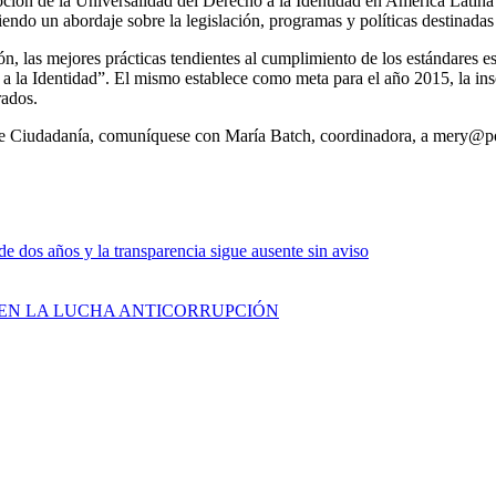
oción de la Universalidad del Derecho a la Identidad en América Lati
endo un abordaje sobre la legislación, programas y políticas destinadas a
gión, las mejores prácticas tendientes al cumplimiento de los estándares
 la Identidad”. El mismo establece como meta para el año 2015, la insc
rados.
 de Ciudadanía, comuníquese con María Batch, coordinadora, a mery@p
os años y la transparencia sigue ausente sin aviso
 EN LA LUCHA ANTICORRUPCIÓN