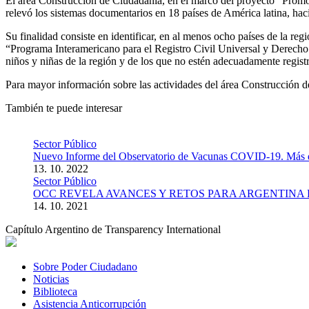
El área Construcción de Ciudadanía, en el marco del proyecto “Prom
relevó los sistemas documentarios en 18 países de América latina, haci
Su finalidad consiste en identificar, en al menos ocho países de la re
“Programa Interamericano para el Registro Civil Universal y Derecho a
niños y niñas de la región y de los que no estén adecuadamente regist
Para mayor información sobre las actividades del área Construcción
También te puede interesar
Sector Público
Nuevo Informe del Observatorio de Vacunas COVID-19. Más de d
13. 10. 2022
Sector Público
OCC REVELA AVANCES Y RETOS PARA ARGENTINA
14. 10. 2021
Capítulo Argentino de Transparency International
Sobre Poder Ciudadano
Noticias
Biblioteca
Asistencia Anticorrupción