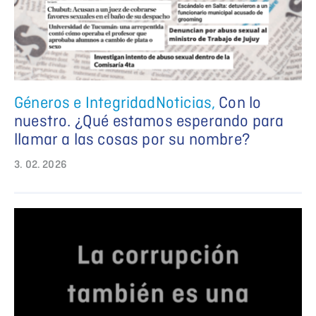
Géneros e Integridad
Noticias
,
Con lo
nuestro. ¿Qué estamos esperando para
llamar a las cosas por su nombre?
3. 02. 2026